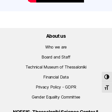
About us
Who we are
Board and Staff
Technical Museum of Thessaloniki
Financial Data
TOG
Privacy Policy - GDPR
TOGG
Gender Equality Committee
NOESIS- Thessaloniki Science Center &