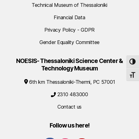
Technical Museum of Thessaloniki
Financial Data
Privacy Policy - GDPR
Gender Equality Committee
NOESIS- Thessaloniki Science Center &
TOG
Technology Museum
TOGG
6th km Thessaloniki-Thermi, PC 57001
2310 483000
Contact us
Follow us here!