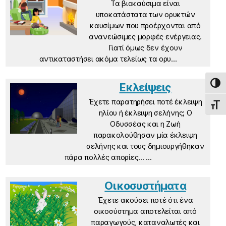
Τα βιοκαύσιμα είναι
υποκατάστατα των ορυκτών
καυσίμων που προέρχονται από
ανανεώσιμες μορφές ενέργειας.
Γιατί όμως δεν έχουν
αντικαταστήσει ακόμα τελείως τα ορυ...
TOG
Εκλείψεις
Έχετε παρατηρήσει ποτέ έκλειψη
TOGG
ηλίου ή έκλειψη σελήνης; Ο
Οδυσσέας και η Ζωή
παρακολούθησαν μία έκλειψη
σελήνης και τους δημιουργήθηκαν
πάρα πολλές απορίες... ...
Οικοσυστήματα
Έχετε ακούσει ποτέ ότι ένα
οικοσύστημα αποτελείται από
παραγωγούς, καταναλωτές και