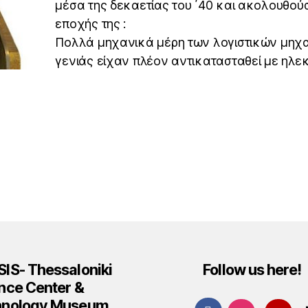
μέσα της δεκαετίας του ΄40 και ακολουθού
εποχής της :
Πολλά μηχανικά μέρη των λογιστικών μηχ
γενιάς είχαν πλέον αντικατασταθεί με ηλε
IS- Thessaloniki
Follow us here!
nce Center &
hnology Museum