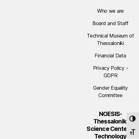
Who we are
Board and Staff
Technical Museum of
Thessaloniki
Financial Data
Privacy Policy -
GDPR
Gender Equality
Committee
NOESIS-
TOG
Thessaloniki
Science Center &
TOGG
Technology