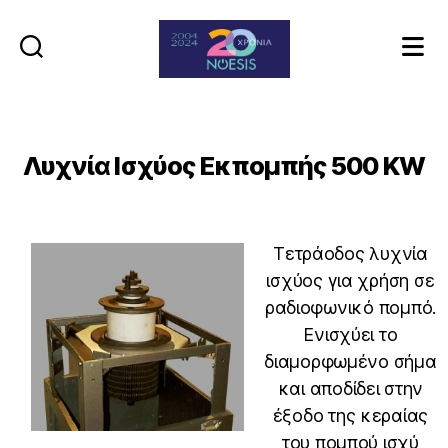
Noesis
Λυχνία Ισχύος Εκπομπής 500 KW
Τετράοδος λυχνία
ισχύος για χρήση σε
ραδιοφωνικό πομπό.
Ενισχύει το
διαμορφωμένο σήμα
και αποδίδει στην
έξοδο της κεραίας
του πομπού ισχύ