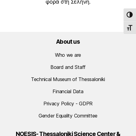
φορά στη Σελήνη.
TOG
TOGG
About us
Who we are
Board and Staff
Technical Museum of Thessaloniki
Financial Data
Privacy Policy - GDPR
Gender Equality Committee
NOESIS- Thessaloniki Science Center &