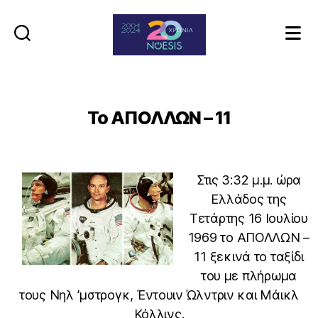
Noesis
Το ΑΠΟΛΛΩΝ – 11
Στις 3:32 μ.μ. ώρα
Ελλάδος της
Τετάρτης 16 Ιουλίου
1969 το ΑΠΟΛΛΩΝ –
11 ξεκινά το ταξίδι
του με πλήρωμα
τους Νηλ ʼμστρογκ, Έντουιν Ώλντριν και Μάικλ
Κόλλινς.