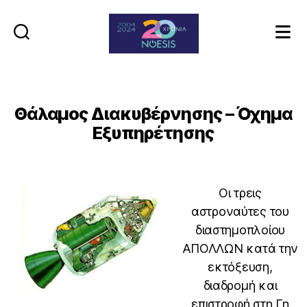
Noesis
Θάλαμος Διακυβέρνησης – Όχημα
Εξυπηρέτησης
Οι τρεις
αστροναύτες του
διαστημοπλοίου
ΑΠΟΛΛΩΝ κατά την
εκτόξευση,
διαδρομή και
επιστροφή στη Γη