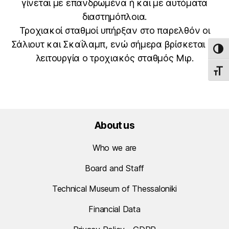
γίνεται με επανδρωμένα ή και με αυτόματα
διαστημόπλοια.
Τροχιακοί σταθμοί υπήρξαν στο παρελθόν οι
Σάλιουτ και Σκαΐλαμπ, ενώ σήμερα βρίσκεται σε
TOG
λειτουργία ο τροχιακός σταθμός Μιρ.
TOGG
About us
Who we are
Board and Staff
Technical Museum of Thessaloniki
Financial Data