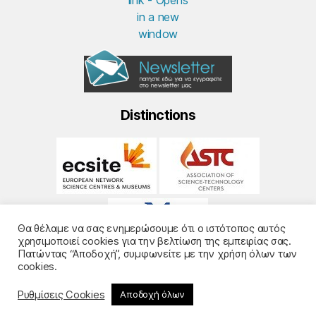
Distinctions
Θα θέλαμε να σας ενημερώσουμε ότι ο ιστότοπος αυτός
χρησιμοποιεί cookies για την βελτίωση της εμπειρίας σας.
Πατώντας “Αποδοχή”, συμφωνείτε με την χρήση όλων των
cookies.
Ρυθμίσεις Cookies
Αποδοχή όλων
© 2026
Noesis
- Design and Development