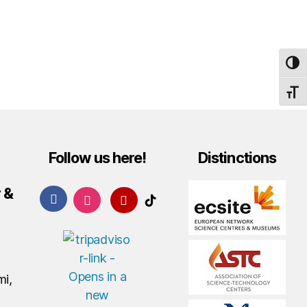
TOG
TOGG
Follow us here!
Distinctions
 &
mi,