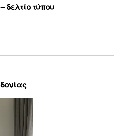
– δελτίο τύπου
εδονίας