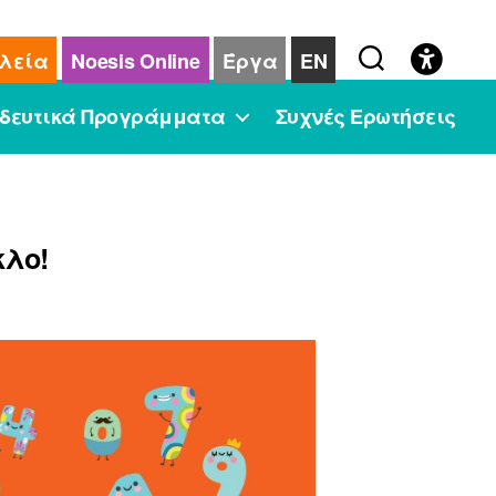
λεία
Noesis Online
Έργα
EN
δευτικά Προγράμματα
Συχνές Ερωτήσεις
κλο!