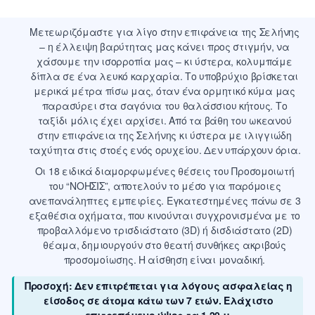
Μετεωριζόμαστε για λίγο στην επιφάνεια της Σελήνης
– η έλλειψη βαρύτητας μας κάνει προς στιγμήν, να
χάσουμε την ισορροπία μας – κι ύστερα, κολυμπάμε
δίπλα σε ένα λευκό καρχαρία. Το υποβρύχιο βρίσκεται
μερικά μέτρα πίσω μας, όταν ένα ορμητικό κύμα μας
παρασύρει στα σαγόνια του θαλάσσιου κήτους. Το
ταξίδι μόλις έχει αρχίσει. Από τα βάθη του ωκεανού
στην επιφάνεια της Σελήνης κι ύστερα με ιλιγγιώδη
ταχύτητα στις στοές ενός ορυχείου. Δεν υπάρχουν όρια.
Οι 18 ειδικά διαμορφωμένες θέσεις του Προσομοιωτή
του “ΝΟΗΣΙΣ”, αποτελούν το μέσο για παρόμοιες
ανεπανάληπτες εμπειρίες. Εγκατεστημένες πάνω σε 3
εξαθέσια οχήματα, που κινούνται συγχρονισμένα με το
προβαλλόμενο τρισδιάστατο (3D) ή δισδιάστατο (2D)
θέαμα, δημιουργούν στο θεατή συνθήκες ακριβούς
προσομοίωσης. Η αίσθηση είναι μοναδική.
Προσοχή: Δεν επιτρέπεται για λόγους ασφαλείας η
είσοδος σε άτομα κάτω των 7 ετών. Ελάχιστο