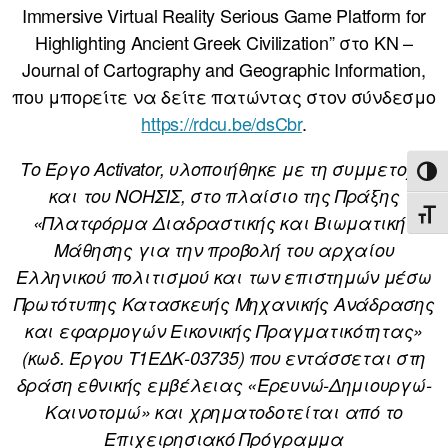
Immersive Virtual Reality Serious Game Platform for
Highlighting Ancient Greek Civilization” στο KN –
Journal of Cartography and Geographic Information,
που μπορείτε να δείτε πατώντας στον σύνδεσμο
https://rdcu.be/dsCbr
.
Το Έργο Activator, υλοποιήθηκε με τη συμμετοχή
ΕΝΑ
και του ΝΟΗΣΙΣ, στο πλαίσιο της Πράξης
ΕΝΑ
«Πλατφόρμα Διαδραστικής και Βιωματικής
Μάθησης για την προβολή του αρχαίου
Ελληνικού πολιτισμού και των επιστημών μέσω
Πρωτότυπης Κατασκευής Μηχανικής Ανάδρασης
και εφαρμογών Εικονικής Πραγματικότητας»
(κωδ. Έργου Τ1ΕΔΚ-03735) που εντάσσεται στη
δράση εθνικής εμβέλειας «Ερευνώ-Δημιουργώ-
Καινοτομώ» και χρηματοδοτείται από το
Επιχειρησιακό Πρόγραμμα