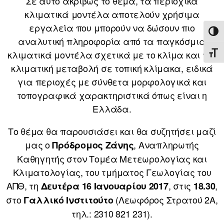
Σε αυτό ακριβώς το θέμα, τα περιοχικά
κλιματικά μοντέλα αποτελούν χρήσιμα
εργαλεία που μπορούν να δώσουν πιο
ΕΝΑ
αναλυτική πληροφορία από τα παγκόσμια
κλιματικά μοντέλα σχετικά με το κλίμα και την
ΕΝΑ
κλιματική μεταβολή σε τοπική κλίμακα, ειδικά
για περιοχές με σύνθετα μορφολογικά και
τοπογραφικά χαρακτηριστικά όπως είναι η
Ελλάδα.
Το θέμα θα παρουσιάσει και θα συζητήσει μαζί
μας ο
, Αναπληρωτής
Πρόδρομος Ζάνης
Καθηγητής στον Τομέα Μετεωρολογίας και
Κλιματολογίας, του τμήματος Γεωλογίας του
ΑΠΘ, τη
, στις
,
Δευτέρα 16 Ιανουαρίου 2017
18.30
στο
(Λεωφόρος Στρατού 2Α,
Γαλλικό Ινστιτούτο
τηλ.: 2310 821 231).