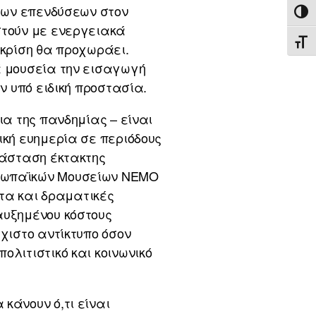
 των επενδύσεων στον
ΕΝΑ
στούν με ενεργειακά
ΕΝΑ
 κρίση θα προχωράει.
ά μουσεία την εισαγωγή
ν υπό ειδική προστασία.
ια της πανδημίας – είναι
ική ευημερία σε περιόδους
τάσταση έκτακτης
υρωπαϊκών Μουσείων NEMO
ατα και δραματικές
αυξημένου κόστους
χιστο αντίκτυπο όσον
ολιτιστικό και κοινωνικό
κάνουν ό,τι είναι