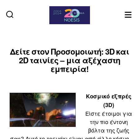
Noesis
Δείτε στον Προσομοιωτή: 3D και
2D ταινίες – μια αξέχαστη
εμπειρία!
Κοσμικό εξπρές
(3D)
Είστε έτοιμοι για
την πιο έντονη
βόλτα της ζωής
σας? Αυτό το τρενάκι είναι από άλλο κόσμο