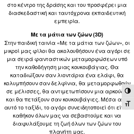
στο κέντρο της δράσης και του προσφέρει μια
διασκεδαστική και ταυτόχρονα εκπαιδευτική
εμπειρία.
Με τα μάτια των ζώων (3D)
Στην παιδική ταινία «Με τα μάτια των ζώων», οι
μικροί μας φίλοι θα ακολουθήσουν ένα αγόρι σε
μια σειρά φανταστικών μεταμορφώσεων υπό
την καθοδήγηση μιας κουκουβάγιας. Θα
καταδιώξουν σαν λιοντάρια ένα ελάφι, θα
κολυμπήσουν σαν δελφίνια, θα μεταμορφωθούν
σε μέλισσες, θα αντιμετωπίσουν μια αρκούδα
ΕΝΑ
και θα πετάξουν σαν κουκουβάγιες. Μέσα από
ΕΝΑ
αυτό το ταξίδι, το αγόρι συνειδητοποιεί ότι είναι
καθήκον όλων μας να σεβαστούμε και να
διαφυλάξουμε τη ζωή όλων των ζώων του
πλανήτη μας.