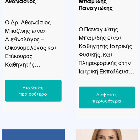
Αθανάσιος
Μπαμίδης
Παναγιώτης
Ο Δρ. Αθανάσιος
Ο Παναγιώτης
Μποζίνης είναι
Μπαμίδης είναι
Διεθνολόγος –
Καθηγητής Ιατρικής
Οικονομολόγος και
Φυσικής, και
Επίκουρος
Πληροφορικής στην
Καθηγητής
Ιατρική Εκπαίδευση
Ψηφιακών Διεθνών
και Διευθυντής του
Σχέσεων –
Εργαστηρίου
Κυβερνοστρατηγική
Ιατρικής Φυσικής και
ς στο τμήμα
Ψηφιακής
Διεθνών και
Καινοτομίας στο
Ευρωπαικών
Τμήμα Ιατρικής του
Σπουδών στο
Α.Π.Θ. και
Πανεπιστήμιο
επιστημονικά
Μακεδονίας. Το