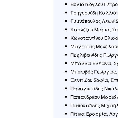
Βογιατζόγλου Πέτρος
Γρηγορούδη Καλλιόπ
Γυμνόπουλος Λεωνίδ
Καρνέζου Μαρία, Σ
Κωνσταντίνου Ελισά
Μάγειρας Μενέλαος
Πεχλιβανίδης Γιώργο
Μπάλλα Ελεάνα, Σχ
Μποκοβός Γεώργιος,
Ξενιτίδου Σοφία, Ε
Παναγιωτίδης Νικόλ
Παπανδρέου Μαριάν
Παπουτσίδης Μιχαήλ
Πίτικα Ερασμία, Λογ