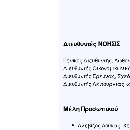
Θεσσαλίας. Από το
2011 διατηρεί
τεχνικό γραφείο
στη Θεσσαλονίκη με
μεγάλη εμπειρία
σε μελέτες και
Διευθυντές ΝΟΗΣΙΣ
κατασκευές
ιδιωτικών έργων.
Γενικός Διευθυντής, Αφθο
Διευθυντής Οικονομικών κ
Διευθυντής Έρευνας, Σχε
Διευθυντής Λειτουργίας κ
Μέλη Προσωπικού
Αλεβίζος Λουκάς, Χ