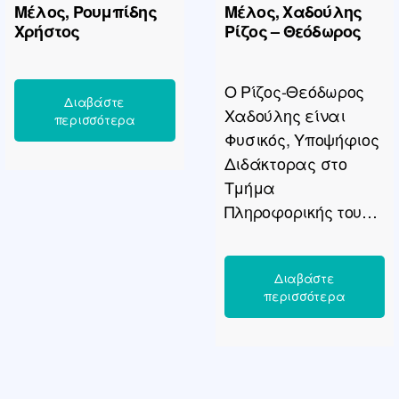
Μέλος, Ρουμπίδης
Μέλος, Χαδούλης
Προϊσταμένη στο
Χρήστος
Ρίζος – Θεόδωρος
Τμήμα Ενστάσεων &
Προσφυγών της Δ/
νσης Γ’ Παροχών
Ο Ρίζος-Θεόδωρος
ΕΦΚΑ
Χαδούλης είναι
Θεσσαλονίκης. […]
Φυσικός, Υποψήφιος
Διδάκτορας στο
Τμήμα
Πληροφορικής του
ΑΠΘ και Ερευνητικός
Συνεργάτης στο
Εθνικό
Αστεροσκοπείο
Αθηνών. Διαθέτει
μεταπτυχιακές
σπουδές στην