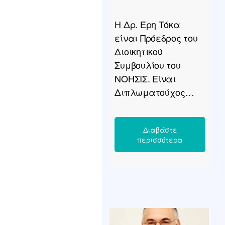
Η Δρ. Έρη Τόκα
είναι Πρόεδρος του
Διοικητικού
Συμβουλίου του
ΝΟΗΣΙΣ. Είναι
Διπλωματούχος
Μηχανολόγος
Μηχανικός και
Διδάκτορας του
ΑΠΘ, με πολυετή
εμπειρία στην
ανάπτυξη του
οικοσυστήματος
καινοτομίας, τη
μεταφορά