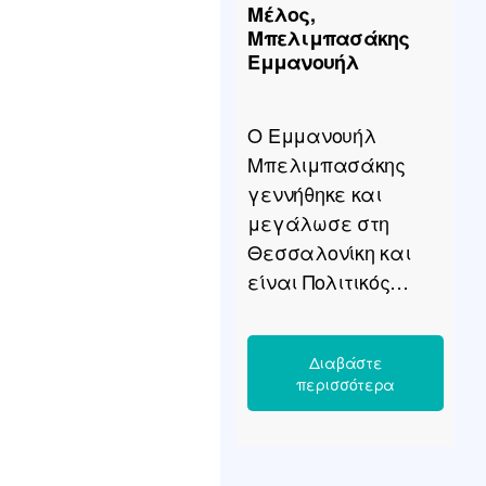
Μέλος,
διατελέσει
Μπελιμπασάκης
Αντιπρόεδρος του
Εμμανουήλ
ΝΠΔΔ του Δήμου
Θέρμης με […]
Ο Εμμανουήλ
Μπελιμπασάκης
γεννήθηκε και
μεγάλωσε στη
Θεσσαλονίκη και
είναι Πολιτικός
Μηχανικός Α.Π.Θ.,
με Μεταπτυχιακές
Σπουδές στην
Πολεοδομία-
Χωροταξία από το
Πανεπιστήμιο