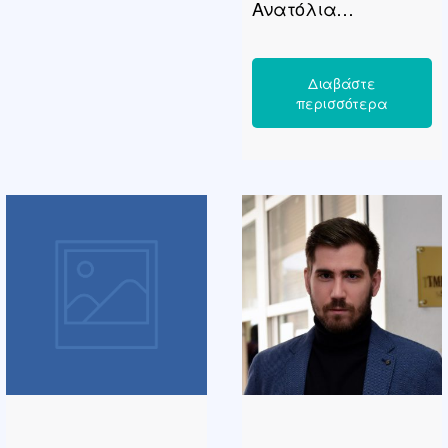
Ανατόλια
[…]
Θεσσαλονίκης,
κάτοχος Πτυχίου
Νομικής και
Μεταπτυχιακού
τίτλου σπουδών στο
Αστικό, Αστικό
Δικονομικό και
Εργατικό Δίκαιο,
ΑΠΘ.
Άσκησε δικηγορία
επί πέντε έτη και
στη συνέχεια
διορίστηκε μέσω
ΑΣΕΠ στο π.ΙΚΑ, όπου
και υπηρετεί μέχρι
σήμερα ως