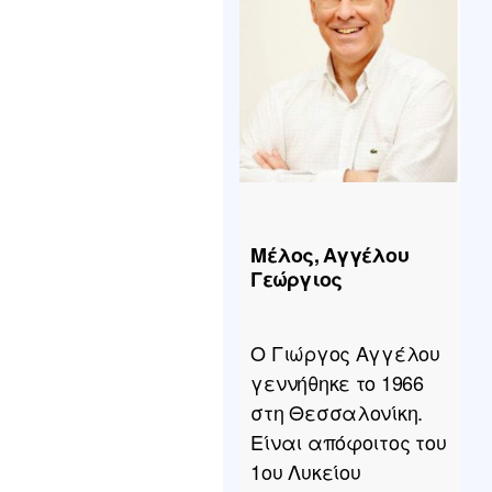
τεχνολογίας και τη
διάχυση νέων
τεχνολογιών στην
κοινωνία και την
οικονομία. Ηγείται
της Μονάδας
Μεταφοράς
Τεχνολογίας και
Καινοτομίας του
Μέλος, Αγγέλου
ΑΠΘ, σχεδιάζοντας
Γεώργιος
στρατηγικές για την
εμπορική
Ο Γιώργος Αγγέλου
αξιοποίηση της
γεννήθηκε το 1966
έρευνας, τη
στη Θεσσαλονίκη.
διαχείριση
Είναι απόφοιτος του
δικαιωμάτων
1ου Λυκείου
διανοητικής