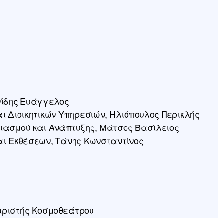
Τεχνητή Νοημοσύνη
(ΤΝ), την
Περιβαλλοντική
Φυσική, την
Ασφάλεια Δικτύων
και τις Ευρωπαϊκές
Πολιτικές. […]
νίδης Ευάγγελος
αι Διοικητικών Υπηρεσιών, Ηλιόπουλος Περικλής
διασμού και Ανάπτυξης, Μάτσος Βασίλειος
αι Εκθέσεων, Τάνης Κωνσταντίνος
ειριστής Κοσμοθεάτρου