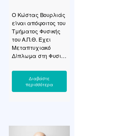
Ο Κώστας Βουρλιάς
είναι απόφοιτος του
Τμήματος Φυσικής
του Α.Π.Θ. Έχει
Μεταπτυχιακό
Δίπλωμα στη Φυσική
της Ατμόσφαιρας
και Διδακτορικό στη
Διδακτική της
Φυσικής. Εργάζεται
ως εκπαιδευτικός
στη Δευτεροβάθμια
Εκπαίδευση. Είναι
συγγραφέας
σχολικών