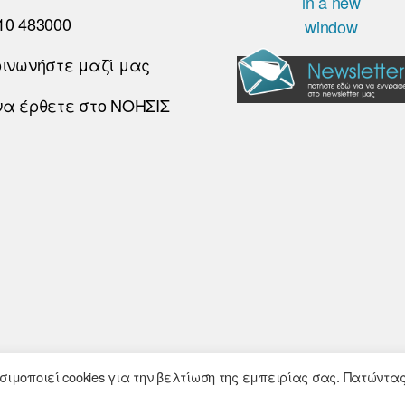
10 483000
οινωνήστε μαζί μας
να έρθετε στο ΝΟΗΣΙΣ
© 2026
Noesis
- Σχεδίαση και Υλοποίηση
ιμοποιεί cookies για την βελτίωση της εμπειρίας σας. Πατώντα