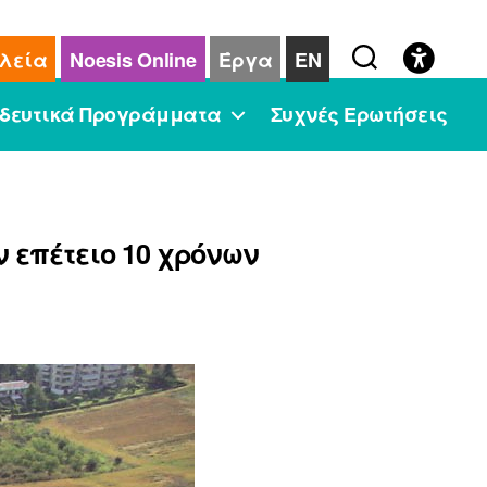
λεία
Noesis Online
Έργα
EN
δευτικά Προγράμματα
Συχνές Ερωτήσεις
ν επέτειο 10 χρόνων