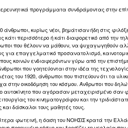
 ερευνητικά προγράμματα συνδράμοντας στην επίτ
00 άνθρωποι, κυρίως νέοι, βημάτισαν ήδη στις φιλό
ς κάτι περισσότερο ή κάτι διαφορετικό από την τη
θρωποι που θέλουν να μάθουν, να ψυχαγωγηθούν αλλ
υς για επαγγελματικό προσανατολισμό, καινοτομικ
ους κοινών ενδιαφερόντων γύρω από την επιστήμη,
Άνθρωποι που γοητεύονται στην ιδέα της τεχνολογ
έτας του 1920, άνθρωποι που πιστεύουν ότι τα υλικ
χα στην οικοδόμηση του κόσμου. Άνθρωποι που δηλ
ο αυτοκίνητο που αγόρασαν μεταχειρισμένο σαν φο
ιτουργίας του κινηματογράφου και την τριδιάστατη
ς και δάσκαλοι τους μαθητές τους.
ιαίτερα φωτεινή, η όαση του ΝΟΗΣΙΣ κρατά την Ελλά
ονο προηγμένο κόσμο και δροσίζει τη νεολαία που 