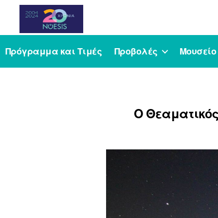
Noesis
Πρόγραμμα και Τιμές
Προβολές
Μουσείο
Ο Θεαματικός