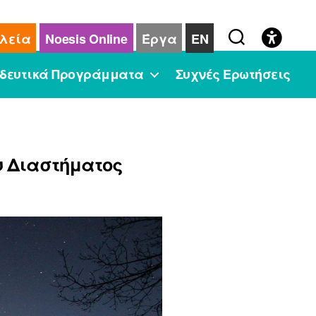
λεία
Noesis Online
Έργα
EN
δευτικά Προγράμματα
Συχνές Ερωτήσεις
υ Διαστήματος