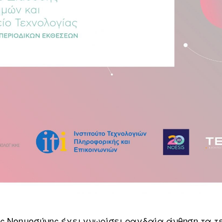
ής Νοημοσύνης έχει γνωρίσει ραγδαία άνθηση τα τ