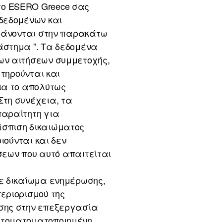
ο ESERO Greece σας
δεδομένων και
μβάνονται στην παρακάτω
άστημα ”. Τα δεδομένα
ων αιτήσεων συμμετοχής,
 τηρούνται και
ια το απολύτως
Στη συνέχεια, τα
παραίτητη για
άσπιση δικαιώματος
ιούνται και δεν
ώσεων που αυτό απαιτείται
ε δικαίωμα ενημέρωσης,
εριορισμού της
ωσης στην επεξεργασία
υτοματοματοποιημένη