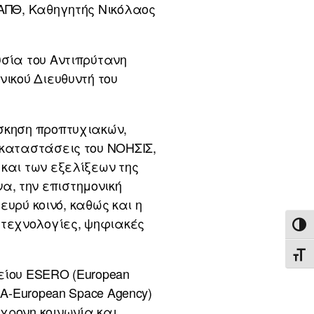
 ΑΠΘ, Καθηγητής Νικόλαος
υσία του Αντιπρύτανη
νικού Διευθυντή του
σκηση προπτυχιακών,
γκαταστάσεις του ΝΟΗΣΙΣ,
και των εξελίξεων της
, την επιστημονική
ευρύ κοινό, καθώς και η
τεχνολογίες, ψηφιακές
ΕΝΑ
ΕΝΑ
είου ESERO (European
A-European Space Agency)
χρονη κοινωνία και