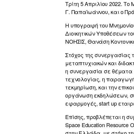
Τρίτη 5 Απριλίου 2022. Τ
Γ. Παπαϊωάννου, και ο Πρ
Η υπογραφή του Μνημονίου
Διοικητικών Υποθέσεων το
ΝΟΗΣΙΣ, Θανάση Κοντονικ
Στόχος της συνεργασίας τ
μεταπτυχιακών και διδακτ
η συνεργασία σε θέματα έ
τεχνολογίας, η παραγωγή
τεκμηρίωση, και την επικο
οργάνωση εκδηλώσεων, συ
εφαρμογές, start up εταιρε
Επίσης, προβλέπεται η συ
Space Education Resource 
στην Ελλάδα, με στόχο τη