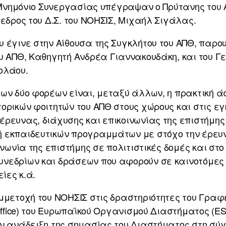
ο Μνημόνιο Συνεργασίας υπέγραψαν ο Πρύτανης του
όεδρος του Δ.Σ. του ΝΟΗΣΙΣ, Μιχαήλ Σιγάλας.
 έγινε στην Αίθουσα της Συγκλήτου του ΑΠΘ, παρο
υ ΑΠΘ, Καθηγητή Ανδρέα Γιαννακουδάκη, και του Γε
ολάου.
ων δύο φορέων είναι, μεταξύ άλλων, η πρακτική ά
ορικών φοιτητών του ΑΠΘ στους χώρους και στις ε
ρευνας, διάχυσης και επικοινωνίας της επιστήμης 
 εκπαιδευτικών προγραμμάτων με στόχο την έρευνα
ινωνία της επιστήμης σε πολιτιστικές δομές και στο 
νεδρίων και δράσεων που αφορούν σε καινοτόμες 
ίες κ.ά.
μμετοχή του ΝΟΗΣΙΣ στις δραστηριότητες του Γραφ
Office) του Ευρωπαϊκού Οργανισμού Διαστήματος (ES
ν ανάδειξη της σημασίας του Διαστήματος στη σύγ