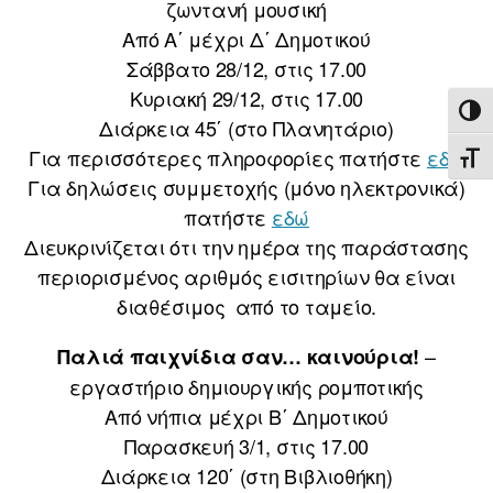
ζωντανή μουσική
Από Α΄ μέχρι Δ΄ Δημοτικού
Σάββατο 28/12, στις 17.00
Κυριακή 29/12, στις 17.00
ΕΝΑ
Διάρκεια 45΄ (στο Πλανητάριο)
Για περισσότερες πληροφορίες πατήστε
εδώ
ΕΝΑ
Για δηλώσεις συμμετοχής (μόνο ηλεκτρονικά)
πατήστε
εδώ
Διευκρινίζεται ότι την ημέρα της παράστασης
περιορισμένος αριθμός εισιτηρίων θα είναι
διαθέσιμος από το ταμείο.
–
Παλιά παιχνίδια σαν… καινούρια!
εργαστήριο δημιουργικής ρομποτικής
Από νήπια μέχρι Β΄ Δημοτικού
Παρασκευή 3/1, στις 17.00
Διάρκεια 120΄ (στη Βιβλιοθήκη)