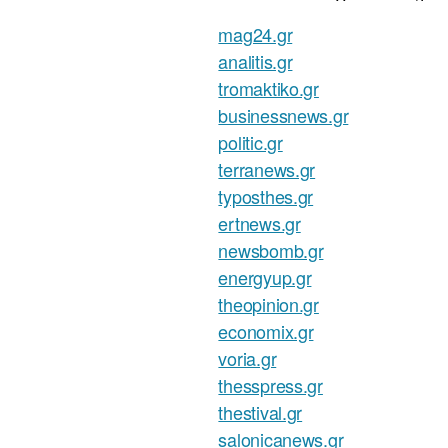
mag24.gr
analitis.gr
tromaktiko.gr
businessnews.gr
politic.gr
terranews.gr
typosthes.gr
ertnews.gr
newsbomb.gr
energyup.gr
theopinion.gr
economix.gr
voria.gr
thesspress.gr
thestival.gr
salonicanews.gr