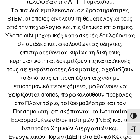
τελείωσαν την Α΄- Γ΄ Γυμνασίου.
Τα παιδιά εμπλέκονται σε δραστηριότητες
STEM, οι οποίες αντλούν τη θεματολογία τους
από την τεχνολογία και τις θετικές επιστήμες.
Υλοποιούν μηχανικές κατασκευές δουλεύοντας
σε ομάδες και ακολουθώντας οδηγίες,
επιστρατεύοντας κυρίως τη δική τους
ευρηματικότητα, δοκιμάζουν τις κατασκευές
τους σε ευφάνταστες δοκιμασίες, σχεδιάζουν
το δικό τους επιτραπέζιο παιχνίδι με
επιστημονικό περιεχόμενο, μαθαίνουν να
χειρίζονται drones, παρακολουθούν προβολές
στο Πλανητάριο, το Κοσμοθέατρο και τον
Προσομοιωτή, επισκέπτονται το Ινστιτούτο
ΕΝΑ
Εφαρμοσμένων Βιοεπιστημών (ΙΝΕΒ) και το
Ινστιτούτο Χημικών Διεργασιών και
ΕΝΑ
Ενεργειακών Πόρων (ΙΔΕΠ) στο Εθνικό Κέντρο