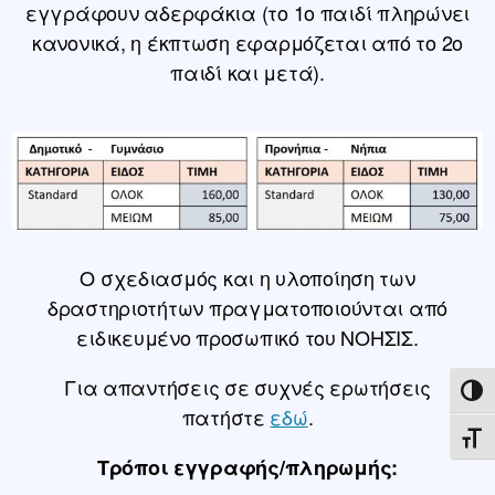
εγγράφουν αδερφάκια (το 1ο παιδί πληρώνει
κανονικά, η έκπτωση εφαρμόζεται από το 2ο
παιδί και μετά).
Ο σχεδιασμός και η υλοποίηση των
δραστηριοτήτων πραγματοποιούνται από
ειδικευμένο προσωπικό του ΝΟΗΣΙΣ.
Για απαντήσεις σε συχνές ερωτήσεις
ΕΝΑ
πατήστε
εδώ
.
ΕΝΑ
Τρόποι εγγραφής/πληρωμής: