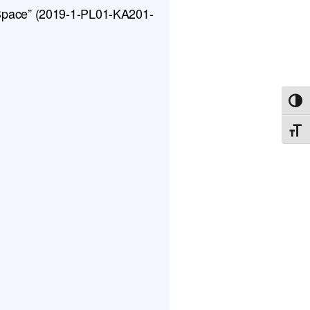
pace” (2019-1-PL01-KA201-
ΕΝΑ
ΕΝΑ