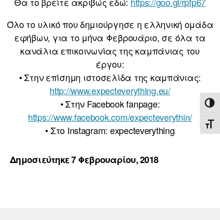
Θα το βρείτε ακριβώς εδώ:
https://goo.gl/rpfp67
Όλο το υλικό που δημιούργησε η ελληνική ομάδα
εφήβων, για το μήνα Φεβρουάριο, σε όλα τα
κανάλια επικοινωνίας της καμπάνιας του
έργου:
• Στην επίσημη ιστοσελίδα της καμπάνιας:
http://www.expecteverything.eu/
• Στην Facebook fanpage:
ΕΝΑ
https://www.facebook.com/expecteverythin/
ΕΝΑ
• Στο Instagram: expecteverything
Δημοσιεύτηκε 7 Φεβρουαρίου, 2018