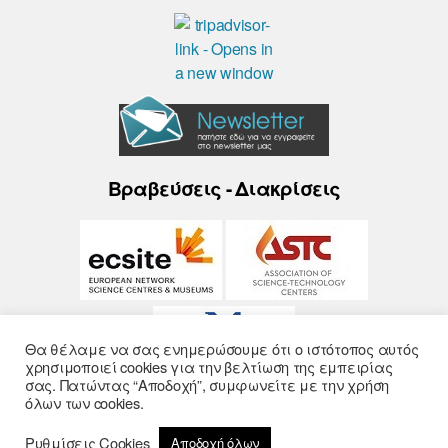
Βραβεύσεις - Διακρίσεις
Θα θέλαμε να σας ενημερώσουμε ότι ο ιστότοπος αυτός
χρησιμοποιεί cookies για την βελτίωση της εμπειρίας
σας. Πατώντας “Αποδοχή”, συμφωνείτε με την χρήση
όλων των cookies.
Ρυθμίσεις Cookies
Αποδοχή όλων
© 2026
Noesis
- Σχεδίαση και Υλοποίηση