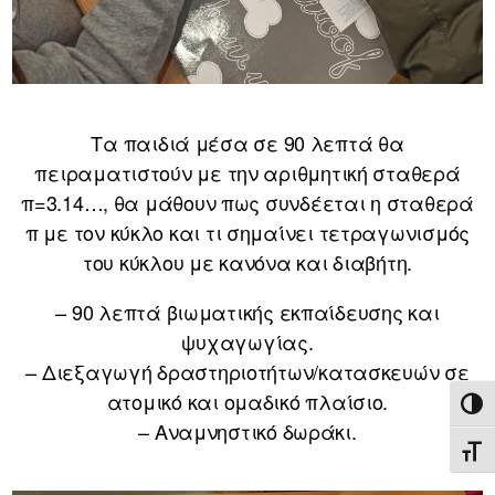
Τα παιδιά μέσα σε 90 λεπτά θα
πειραματιστούν με την αριθμητική σταθερά
π=3.14…, θα μάθουν πως συνδέεται η σταθερά
π με τον κύκλο και τι σημαίνει τετραγωνισμός
του κύκλου με κανόνα και διαβήτη.
– 90 λεπτά βιωματικής εκπαίδευσης και
ψυχαγωγίας.
– Διεξαγωγή δραστηριοτήτων/κατασκευών σε
ατομικό και ομαδικό πλαίσιο.
ΕΝΑ
– Αναμνηστικό δωράκι.
ΕΝΑ