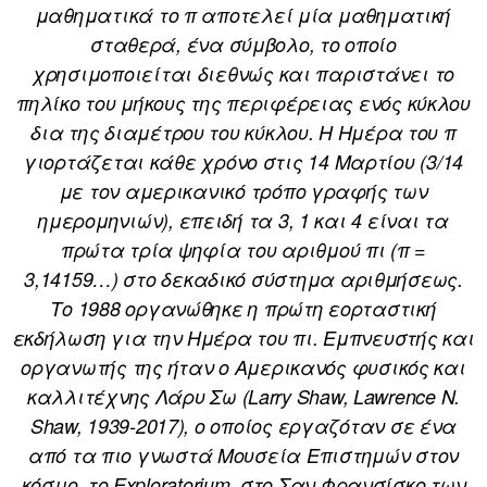
μαθηματικά το π αποτελεί μία μαθηματική
σταθερά, ένα σύμβολο, το οποίο
χρησιμοποιείται διεθνώς και παριστάνει το
πηλίκο του μήκους της περιφέρειας ενός κύκλου
δια της διαμέτρου του κύκλου. Η Ημέρα του π
γιορτάζεται κάθε χρόνο στις 14 Μαρτίου (3/14
με τον αμερικανικό τρόπο γραφής των
ημερομηνιών), επειδή τα 3, 1 και 4 είναι τα
πρώτα τρία ψηφία του αριθμού πι (π =
3,14159…) στο δεκαδικό σύστημα αριθμήσεως.
Το 1988 οργανώθηκε η πρώτη εορταστική
εκδήλωση για την Ημέρα του πι. Εμπνευστής και
οργανωτής της ήταν ο Αμερικανός φυσικός και
καλλιτέχνης Λάρυ Σω (Larry Shaw, Lawrence N.
Shaw, 1939-2017), ο οποίος εργαζόταν σε ένα
από τα πιο γνωστά Μουσεία Επιστημών στον
κόσμο, το Exploratorium, στο Σαν Φρανσίσκο των