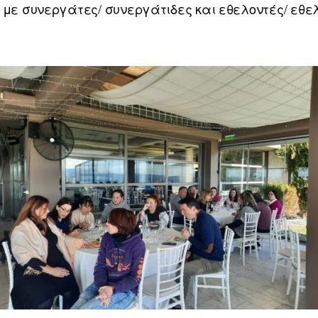
 με συνεργάτες/ συνεργάτιδες και εθελοντές/ εθελ