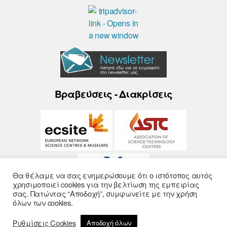
Βραβεύσεις - Διακρίσεις
Θα θέλαμε να σας ενημερώσουμε ότι ο ιστότοπος αυτός
χρησιμοποιεί cookies για την βελτίωση της εμπειρίας
σας. Πατώντας “Αποδοχή”, συμφωνείτε με την χρήση
όλων των cookies.
Ρυθμίσεις Cookies
Αποδοχή όλων
© 2026
Noesis
- Σχεδίαση και Υλοποίηση