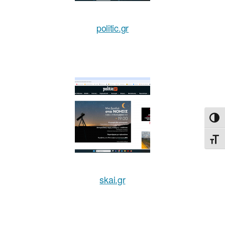
politic.gr
ΕΝΑ
ΕΝΑ
skai.gr