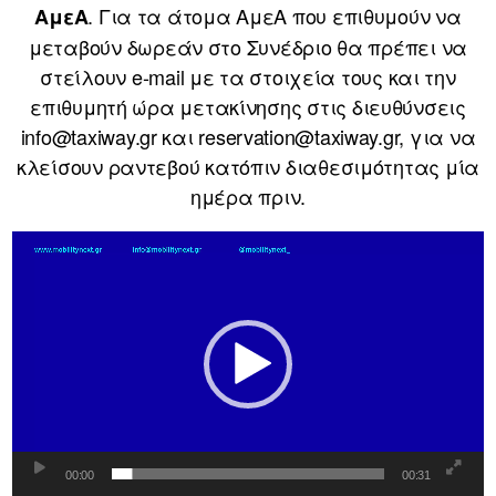
. Για τα άτομα ΑμεΑ που επιθυμούν να
ΑμεΑ
μεταβούν δωρεάν στο Συνέδριο θα πρέπει να
στείλουν e-mail με τα στοιχεία τους και την
επιθυμητή ώρα μετακίνησης στις διευθύνσεις
info@taxiway.gr και reservation@taxiway.gr, για να
κλείσουν ραντεβού κατόπιν διαθεσιμότητας μία
ημέρα πριν.
Π
ρ
ό
γ
ρ
α
μ
μ
00:00
00:31
α