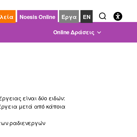
λεία
Noesis Online
Έργα
EN
Online Δράσεις
ργειας είναι δύο ειδών:
νέργεια μετά από κάποια
 των ραδιενεργών