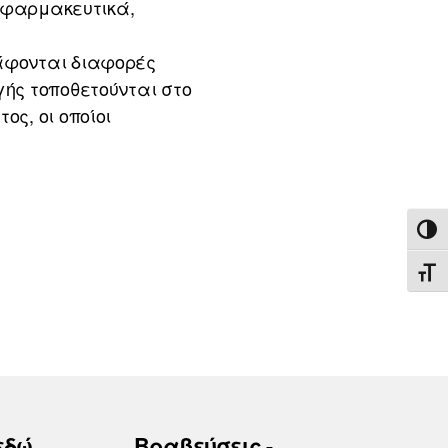
 φαρμακευτικά,
φονται διαφορές
γής τοποθετούνται στο
ος, οι οποίοι
ΕΝΑ
ΕΝΑ
εδώ
Βραβεύσεις -