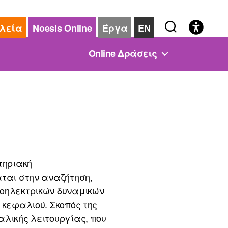
λεία
Noesis Online
Έργα
EN
Online Δράσεις
τηριακή
αται στην αναζήτηση,
ιοηλεκτρικών δυναμικών
 κεφαλιού. Σκοπός της
αλικής λειτουργίας, που