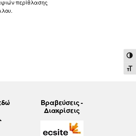
αφιών περίθλασης
λλου.
ΕΝΑ
ΕΝΑ
εδώ
Βραβεύσεις -
Διακρίσεις