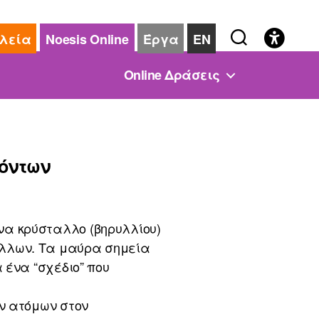
λεία
Noesis Online
Έργα
EN
Online Δράσεις
Ιόντων
α κρύσταλλο (βηρυλλίου)
λλων. Τα μαύρα σημεία
 ένα “σχέδιο” που
ων ατόμων στον