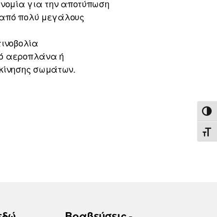
ονομία για την αποτύπωση
 από πολύ μεγάλους
τινοβολία
πό αεροπλάνα ή
 κίνησης σωμάτων.
ΕΝΑ
ΕΝΑ
εδώ
Βραβεύσεις -