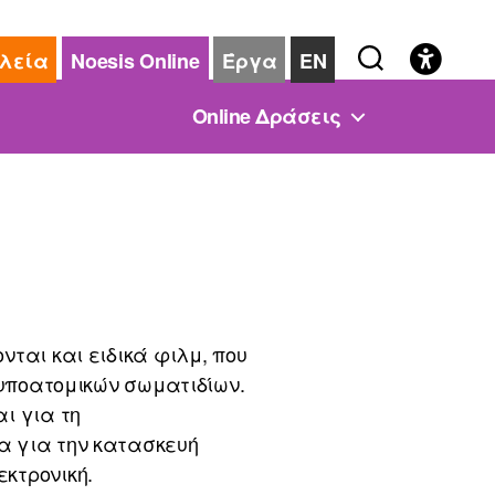
λεία
Noesis Online
Έργα
EN
Online Δράσεις
ται και ειδικά φιλμ, που
 υποατομικών σωματιδίων.
ι για τη
α για την κατασκευή
κτρονική.