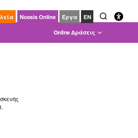
λεία
Noesis Online
Έργα
EN
Online Δράσεις
ασκευής
.