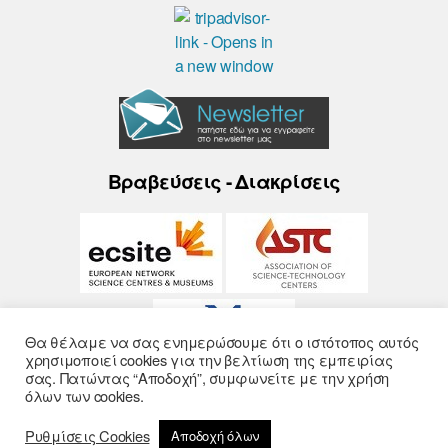
Βραβεύσεις - Διακρίσεις
Θα θέλαμε να σας ενημερώσουμε ότι ο ιστότοπος αυτός
χρησιμοποιεί cookies για την βελτίωση της εμπειρίας
σας. Πατώντας “Αποδοχή”, συμφωνείτε με την χρήση
όλων των cookies.
Ρυθμίσεις Cookies
Αποδοχή όλων
© 2026
Noesis
- Σχεδίαση και Υλοποίηση