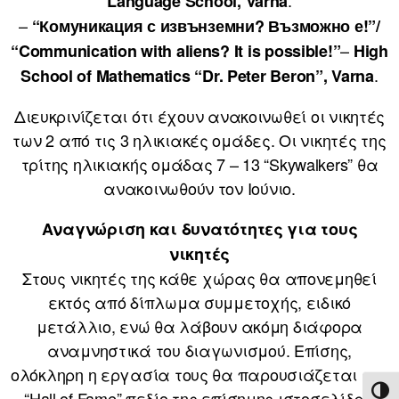
.
Language School, Varna
–
“Комуникация с извънземни? Възможно е!”/
–
“Communication with aliens? It is possible!”
High
.
School of Mathematics “Dr. Peter Beron”, Varna
Διευκρινίζεται ότι έχουν ανακοινωθεί οι νικητές
των 2 από τις 3 ηλικιακές ομάδες. Οι νικητές της
τρίτης ηλικιακής ομάδας 7 – 13 “Skywalkers” θα
ανακοινωθούν τον Ιούνιο.
Αναγνώριση και δυνατότητες για τους
νικητές
Στους νικητές της κάθε χώρας θα απονεμηθεί
εκτός από δίπλωμα συμμετοχής, ειδικό
μετάλλιο, ενώ θα λάβουν ακόμη διάφορα
αναμνηστικά του διαγωνισμού. Επίσης,
ολόκληρη η εργασία τους θα παρουσιάζεται στο
ΕΝΑ
“Hall of Fame” πεδίο της επίσημης ιστοσελίδας