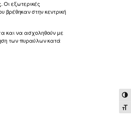
. Οι εξωτερικές
ου βρέθηκαν στην κεντρική
ατα και να ασχοληθούν με
νηση των πυραύλων κατά
ΕΝΑ
ΕΝΑ