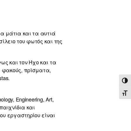
τα μάτια και τα αυτιά
ίλειο του φωτός και της
ς και τον Ήχο και τα
ε φακούς, πρίσματα,
tas.
ΕΝΑ
ΕΝΑ
gy, Engineering, Art,
παιχνίδια και
του εργαστηρίου είναι