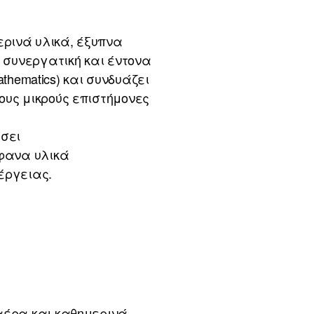
ερινά υλικά, έξυπνα
, συνεργατική και έντονα
athematics) και συνδυάζει
ους μικρούς επιστήμονες
άσει
άφανα υλικά
νέργειας.
 αέρα και καθημερινά