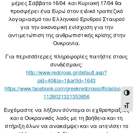
μέρες Σάββατο 16/04 και Κυριακή 17/04 θα
προσφέρει ένα Ευρώ στον ειδικό τραπεζικό
λογαριασμό του Ελληνικού Ερυθρού Σταυρού
για την οικονομική ενίσχυση για την
αντιμετώπιση της ανθρωπιστικής κρίσης στην
Ουκρανία.
Για περισσότερες πληροφορίες πατήστε στους
συνδέσμους:
http://www.redcross.gr/default.asp?
pid=40&la=1&artId=1643
https://www.facebook.com/greekredcrossofficial/posts/
ΕΝΑ
1128021321353856
ΕΝΑ
Ευχόμαστε να λήξουν σύντομα οι εχθροπραξίες
και ο Ουκρανικός λαός με τη βοήθεια και τη
στήριξη όλων να ανακάμψει και να ατενίσει το