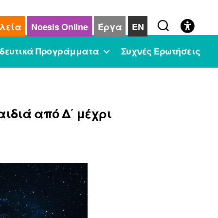
λεία
Noesis Online
Έργα
EN
δευτικά Προγράμματα
Συχνές Ερωτήσεις
ιδιά από Δ΄ μέχρι