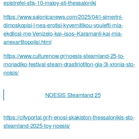
epistrefei-stis-10-maioy-sti-thessaloniki
https://www.salonicanews.com/2025/04/I-simerini-
dimoskopisi-i-nea-erotisi-kyvernitikou-voulefti-mia-
ekdilosi-me-Venizelo-kai–isos–Karamanli-kai-mia-
anexartitopoiisi.html
https://www.culturenow.gr/noesis-steamland-25-to-
monadiko-festival-steam-drastiriotiton-gia-3i-xronia-sto-
noisis/
NOESIS Steamland 25
https://cityportal.gr/h-enosi-skakiston-thessalonikis-sto-
steamland-2025-toy-noesis/