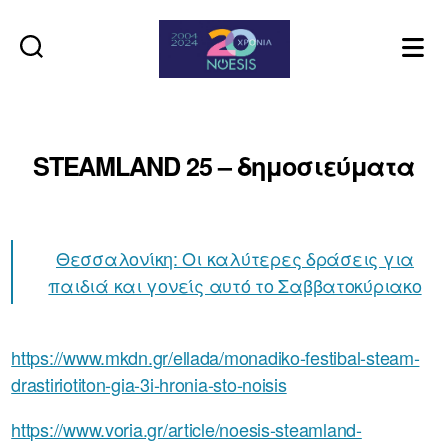
Noesis
STEAMLAND 25 – δημοσιεύματα
Θεσσαλονίκη: Οι καλύτερες δράσεις για
παιδιά και γονείς αυτό το Σαββατοκύριακο
https://www.mkdn.gr/ellada/monadiko-festibal-steam-
drastiriotiton-gia-3i-hronia-sto-noisis
https://www.voria.gr/article/noesis-steamland-