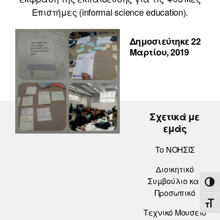
Επιστήμες (informal science education).
Δημοσιεύτηκε 22
Μαρτίου, 2019
Σχετικά με
εμάς
Το ΝΟΗΣΙΣ
Διοικητικό
Συμβούλιο και
ΕΝΑ
Προσωπικό
ΕΝΑ
Τεχνικό Μουσείο