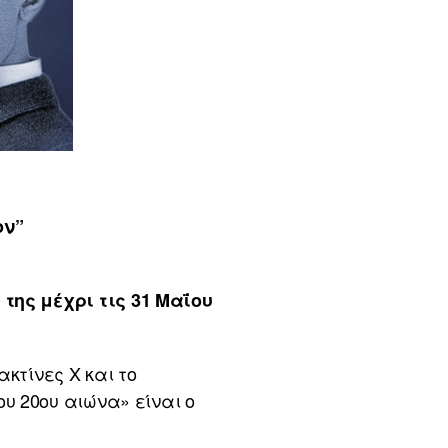
ον”
της μέχρι τις 31 Μαΐου
κτίνες Χ και το
υ 20ου αιώνα» είναι ο