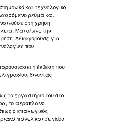
στημονικό και τεχνολογικό
λλασσόμενο ρεύμα και
υναινούσε στη χρήση
υλειά. Ματαίωνε την
χρήση. Αδιαφορούσε για
χνολογίες που
παρουσιάσει η έκθεση που
λιγραδίου, δίνοντας
ς το εργαστήριο του στο
άρα, το αεροπλάνο
 όπως ο επαγωγικός
οριακά πάνελ και σε video