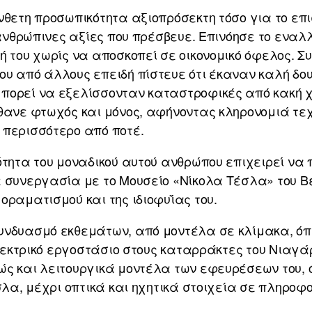
νθετη προσωπικότητα αξιοπρόσεκτη τόσο για το επι
ς ανθρώπινες αξίες που πρέσβευε. Επινόησε το ενα
ή του χωρίς να αποσκοπεί σε οικονομικό όφελος. Σ
ου από άλλους επειδή πίστευε ότι έκαναν καλή δο
πορεί να εξελίσσονταν καταστροφικές από κακή 
έθανε φτωχός και μόνος, αφήνοντας κληρονομιά τε
 περισσότερο από ποτέ.
ότητα του μοναδικού αυτού ανθρώπου επιχειρεί να 
 συνεργασία με το Μουσείο «Νίκολα Τέσλα» του Βε
οραματισμού και της ιδιοφυΐας του.
υνδυασμό εκθεμάτων, από μοντέλα σε κλίμακα, όπω
οηλεκτρικό εργοστάσιο στους καταρράκτες του Νιαγ
ώς και λειτουργικά μοντέλα των εφευρέσεων του,
έσλα, μέχρι οπτικά και ηχητικά στοιχεία σε πληροφ