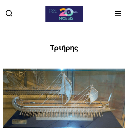
Noesis
Τριήρης