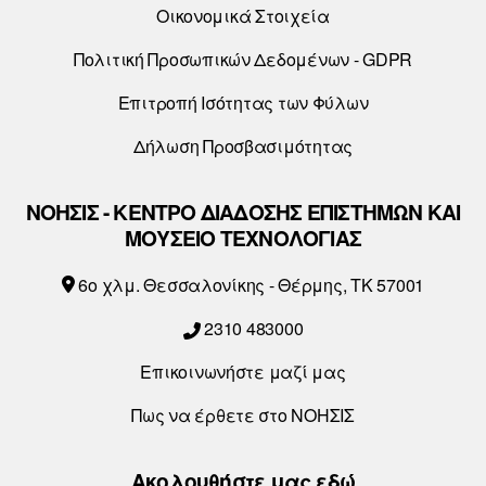
Οικονομικά Στοιχεία
ρ
α
Πολιτική Προσωπικών Δεδομένων - GDPR
γ
Επιτροπή Ισότητας των Φύλων
ω
γ
Δήλωση Προσβασιμότητας
ή
ς
ΝΟΗΣΙΣ - ΚΕΝΤΡΟ ΔΙΑΔΟΣΗΣ ΕΠΙΣΤΗΜΩΝ ΚΑΙ
Ή
ΜΟΥΣΕΙΟ ΤΕΧΝΟΛΟΓΙΑΣ
χ
6o χλμ. Θεσσαλονίκης - Θέρμης, ΤΚ 57001
ο
υ
2310 483000
Επικοινωνήστε μαζί μας
Πως να έρθετε στο ΝΟΗΣΙΣ
Ακολουθήστε μας εδώ