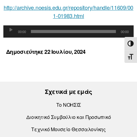
http://archive.noesis.edu.gr/repository/handle/11609/00
1-01983.html
Π
00:00
00:00
ρ
ΕΝΑ
ό
Δημοσιεύτηκε 22 Ιουλίου, 2024
γ
ΕΝΑ
ρ
α
μ
μ
Σχετικά με εμάς
α
Α
Το ΝΟΗΣΙΣ
ν
Διοικητικό Συμβούλιο και Προσωπικό
α
π
Τεχνικό Μουσείο Θεσσαλονίκης
α